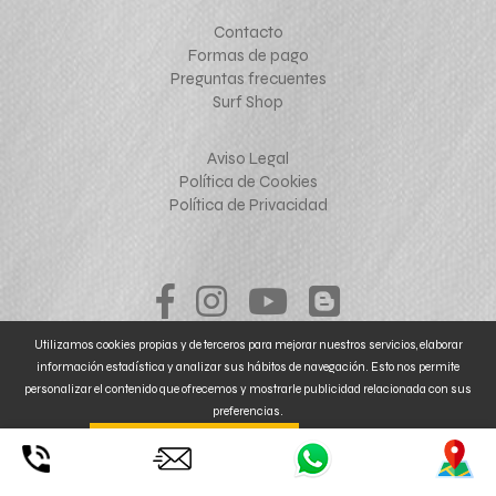
Contacto
Formas de pago
Preguntas frecuentes
Surf Shop
Aviso Legal
Política de Cookies
Política de Privacidad
Utilizamos cookies propias y de terceros para mejorar nuestros servicios, elaborar
información estadística y analizar sus hábitos de navegación. Esto nos permite
personalizar el contenido que ofrecemos y mostrarle publicidad relacionada con sus
preferencias.
Al clickar en
. También puede
CONFIGURAR o
ENTENDIDO ACEPTA SU USO
© 2026 mallorcakiteboarding.com - Diseño web
NoraiStudio
RECHAZAR
la instalación de Cookies. Para MÁS INFORMACIÓN, pulse
aquí
.