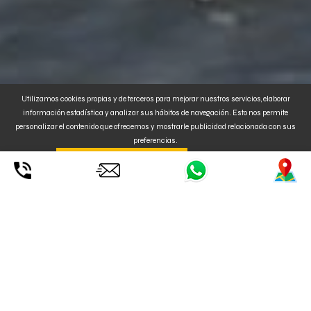
Utilizamos cookies propias y de terceros para mejorar nuestros servicios, elaborar
información estadística y analizar sus hábitos de navegación. Esto nos permite
personalizar el contenido que ofrecemos y mostrarle publicidad relacionada con sus
preferencias.
Al clickar en
. También puede
CONFIGURAR o
ENTENDIDO ACEPTA SU USO
RECHAZAR
la instalación de Cookies. Para MÁS INFORMACIÓN, pulse
aquí
.
CURSO DE KITESURF EN MALLORCA,
TÚ ELIGES!
CONSIGUE TU LICENCIA VDWS VALORADA EN 85€
DE MANERA TOTALMENTE GRATUITA RESERVANDO