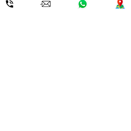
RECHAZAR
la instalación de Cookies. Para MÁS INFORMACIÓN, pulse
aquí
.
CURSO WINDSURF MALLORCA, TÚ
ELIGES.
LAS MEJORES CONDICIONES DE LA
ISLA PARA APRENDER!
Bautismo/Prueba